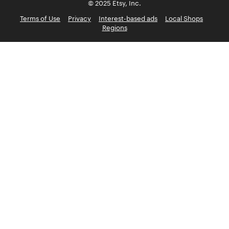
© 2025 Etsy, Inc.
Terms of Use
Privacy
Interest-based ads
Local Shops
Regions