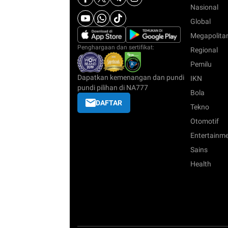
Nasional
Global
Megapolita
Penghargaan dan sertifikat:
Regional
Pemilu
Dapatkan kemenangan dan pundi
IKN
pundi pilihan di NA777
Bola
DAFTAR
Tekno
Otomotif
Entertainm
Sains
Health