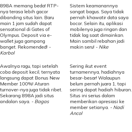
898A memang beda! RTP-
Sistem keamanannya
nya terasa lebih gacor
sangat bagus. Saya tidak
dibanding situs lain. Baru
pernah khawatir data saya
main 1 jam sudah dapat
bocor. Selain itu, aplikasi
sensational di Gates of
mobilenya juga ringan dan
Olympus. Deposit via e-
tidak lag saat dimainkan.
wallet juga gampang
Main sambil rebahan jadi
banget. Rekomended!
-
makin seru!
- Nike
Karbol
Awalnya ragu, tapi setelah
Sering ikut event
coba deposit kecil, ternyata
turnamennya, hadiahnya
langsung dapat Bonus New
besar-besar! Walaupun
Member 100%! Aturan
belum pernah juara 1, tapi
turnover-nya juga tidak ribet.
sering dapat hadiah hiburan.
Sekarang 898A jadi situs
Situs ini serius dalam
andalan saya.
- Bagas
memberikan apresiasi ke
member setianya.
- Nadi
Ancol