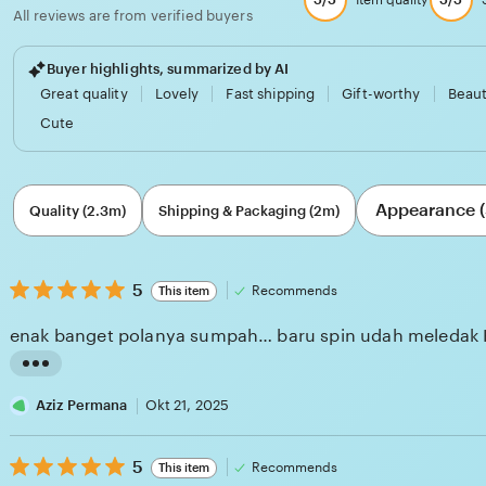
Item quality
All reviews are from verified buyers
Buyer highlights, summarized by AI
Great quality
Lovely
Fast shipping
Gift-worthy
Beaut
Cute
Filter
Appearance (
by
Quality (2.3m)
Shipping & Packaging (2m)
category
5
5
Recommends
This item
out
of
enak banget polanya sumpah… baru spin udah meledak
5
stars
L
i
Aziz Permana
Okt 21, 2025
s
5
t
5
Recommends
This item
out