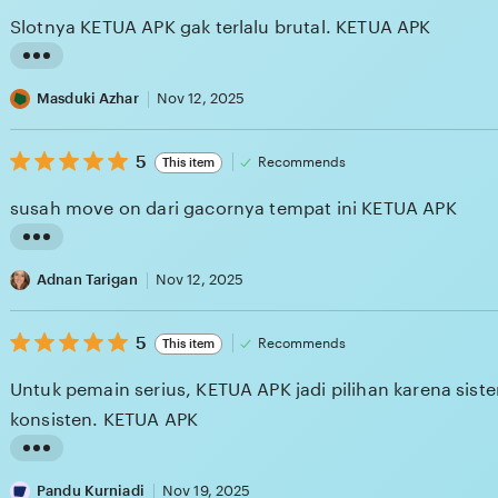
i
of
Slotnya KETUA APK gak terlalu brutal. KETUA APK
5
n
stars
g
L
r
i
Masduki Azhar
Nov 12, 2025
e
s
v
5
t
5
Recommends
This item
out
i
i
of
susah move on dari gacornya tempat ini KETUA APK
5
e
n
stars
w
g
L
b
r
i
Adnan Tarigan
Nov 12, 2025
y
e
s
M
v
5
t
5
Recommends
This item
out
e
i
i
of
Untuk pemain serius, KETUA APK jadi pilihan karena sist
5
l
e
n
stars
konsisten. KETUA APK
i
w
g
s
b
r
L
s
y
e
i
Pandu Kurniadi
Nov 19, 2025