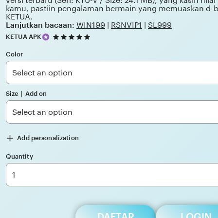
versi terbaru (Seri: KTU-V / Size: 24.1 MB), yang kasih nila
kamu, pastiin pengalaman bermain yang memuaskan d-
KETUA.
Lanjutkan bacaan:
WIN199
|
RSNVIP1
|
SL999
5
KETUA APK
out
of
Color
5
stars
Size ∣ Add on
Add personalization
Quantity
DAFTAR
LOGIN