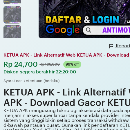
Report
KETUA APK - Link Alternatif Web KETUA APK - Downloa
Harga:
Rp 24,700
Normal:
Rp 139,000
99% off
Diskon segera berakhir
22:20:00
Syarat dan ketentuan (berlaku)
KETUA APK - Link Alternati
APK - Download Gacor KET
KETUA APK mengusung teknologi akselerasi data pada apk
menjamin akses super lancar tanpa kendala provider intern
sistem yang tinggi bikin setiap proses transaksi withdraw
d-bawah pantauan pusat. Gunakan link pendaftaran KET