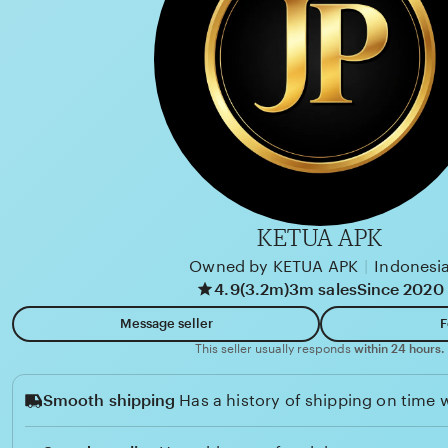
a
d
n
u
K
u
r
n
i
a
d
KETUA APK
i
Owned by KETUA APK
|
Indonesi
4.9
(3.2m)
3m sales
Since 2020
Message seller
F
This seller usually responds
within 24 hours.
Smooth shipping
Has a history of shipping on time w