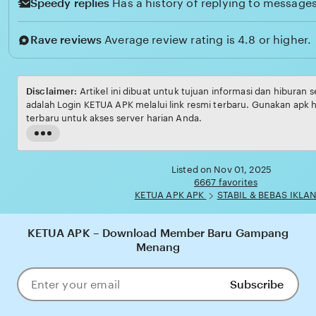
Speedy replies
Has a history of replying to messages
Rave reviews
Average review rating is 4.8 or higher.
Disclaimer:
Artikel in
adalah Login KETUA APK melalui link resmi terbaru. Gunakan apk 
terbaru untuk akses server harian Anda.
Read
the
full
Listed on Nov 01, 2025
description
6667 favorites
KETUA APK APK
STABIL & BEBAS IKLA
KETUA APK – Download Member Baru Gampang
Menang
Subscribe
Enter
your