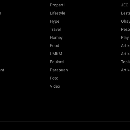
Properti
JEO
n
Lifestyle
Lest
Hype
Ohay
Travel
Peso
Homey
Play
Food
Artik
UMKM
Artik
Edukasi
Topik
ent
Parapuan
Artik
Foto
Video