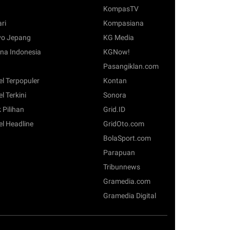
KompasTV
ari
Kompasiana
o Jepang
KG Media
na Indonesia
KGNow!
Pasangiklan.com
el Terpopuler
Kontan
el Terkini
Sonora
 Pilihan
Grid.ID
el Headline
GridOto.com
BolaSport.com
Parapuan
Tribunnews
Gramedia.com
Gramedia Digital