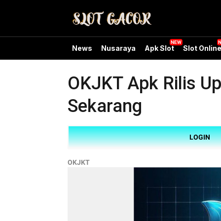
News
Nusaraya
Apk Slot
Slot Onlin
OKJKT Apk Rilis 
Sekarang
LOGIN
OKJKT