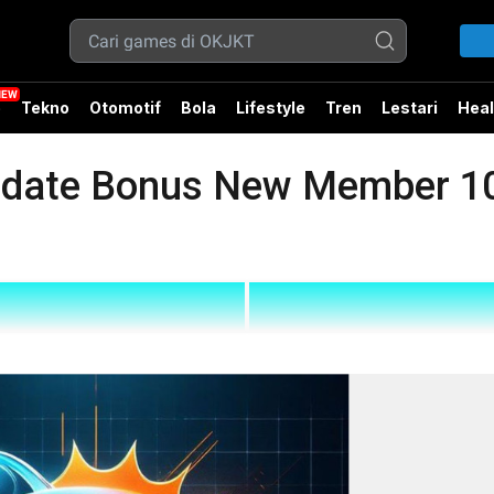
e
Tekno
Otomotif
Bola
Lifestyle
Tren
Lestari
Heal
Update Bonus New Member 