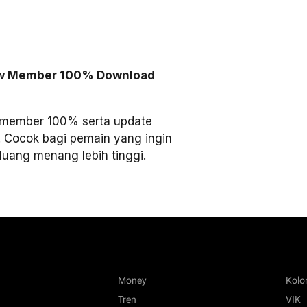
ew Member 100% Download
member 100% serta update
l. Cocok bagi pemain yang ingin
uang menang lebih tinggi.
Money
Kol
Tren
VIK