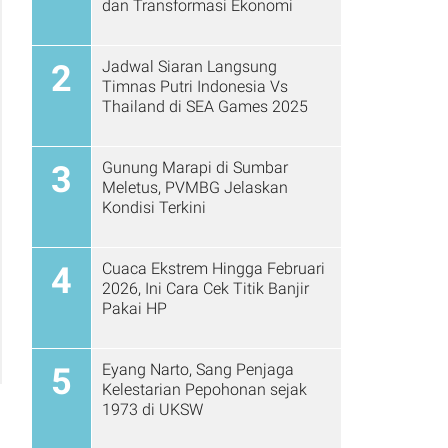
dan Transformasi Ekonomi
Jadwal Siaran Langsung
2
Timnas Putri Indonesia Vs
Thailand di SEA Games 2025
Gunung Marapi di Sumbar
3
Meletus, PVMBG Jelaskan
Kondisi Terkini
Cuaca Ekstrem Hingga Februari
4
2026, Ini Cara Cek Titik Banjir
Pakai HP
Eyang Narto, Sang Penjaga
5
Kelestarian Pepohonan sejak
1973 di UKSW