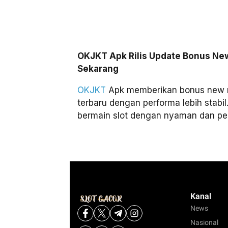
OKJKT Apk Rilis Update Bonus N
Sekarang
OKJKT
Apk memberikan bonus new 
terbaru dengan performa lebih stabi
bermain slot dengan nyaman dan pel
Kanal
News
Nasional