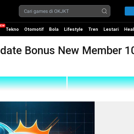
e
Tekno
Otomotif
Bola
Lifestyle
Tren
Lestari
Heal
Update Bonus New Member 