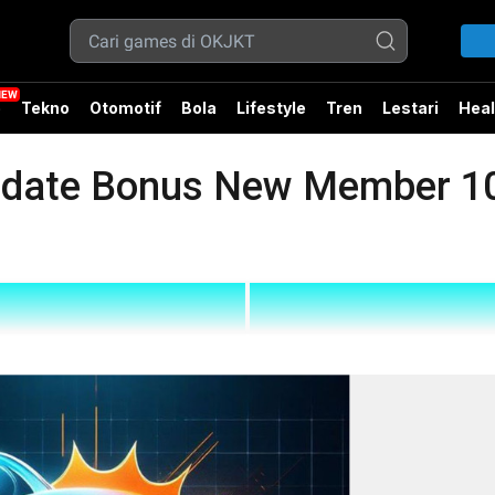
e
Tekno
Otomotif
Bola
Lifestyle
Tren
Lestari
Heal
Update Bonus New Member 