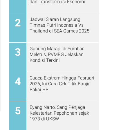
dan Transformasi Ekonomi
Jadwal Siaran Langsung
2
Timnas Putri Indonesia Vs
Thailand di SEA Games 2025
Gunung Marapi di Sumbar
3
Meletus, PVMBG Jelaskan
Kondisi Terkini
Cuaca Ekstrem Hingga Februari
4
2026, Ini Cara Cek Titik Banjir
Pakai HP
Eyang Narto, Sang Penjaga
5
Kelestarian Pepohonan sejak
1973 di UKSW