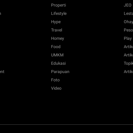
Properti
JEO
n
Lifestyle
Lest
Hype
Ohay
Travel
Peso
Homey
Play
Food
Artik
UMKM
Artik
Edukasi
Topik
ent
Parapuan
Artik
Foto
Video