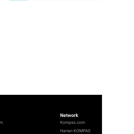
Network
om
Kompas.com
Harian KOMPAS