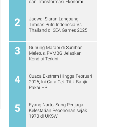
dan Transformasi Ekonomi
Jadwal Siaran Langsung
2
Timnas Putri Indonesia Vs
Thailand di SEA Games 2025
Gunung Marapi di Sumbar
3
Meletus, PVMBG Jelaskan
Kondisi Terkini
Cuaca Ekstrem Hingga Februari
4
2026, Ini Cara Cek Titik Banjir
Pakai HP
Eyang Narto, Sang Penjaga
5
Kelestarian Pepohonan sejak
1973 di UKSW