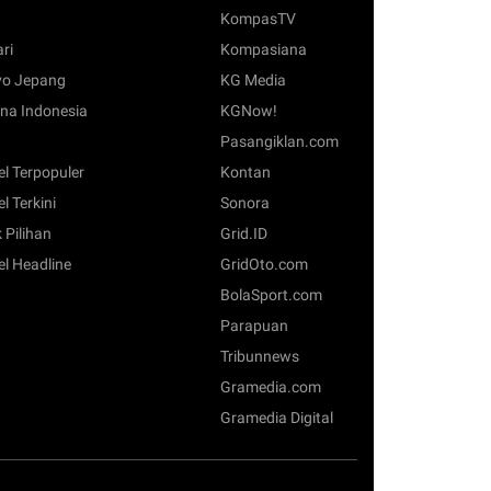
KompasTV
ari
Kompasiana
o Jepang
KG Media
na Indonesia
KGNow!
Pasangiklan.com
el Terpopuler
Kontan
el Terkini
Sonora
 Pilihan
Grid.ID
el Headline
GridOto.com
BolaSport.com
Parapuan
Tribunnews
Gramedia.com
Gramedia Digital