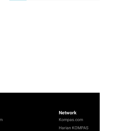
Network
om
Kompas.com
Harian KOMPAS