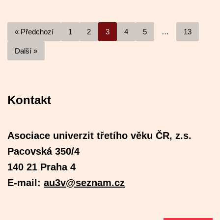
« Předchozí
1
2
3
4
5
…
13
Další »
Kontakt
Asociace univerzit třetího věku ČR, z.s.
Pacovská 350/4
140 21 Praha 4
E-mail:
au3v@seznam.cz