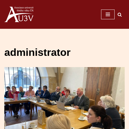
Přeskočit
na
obsah
administrator