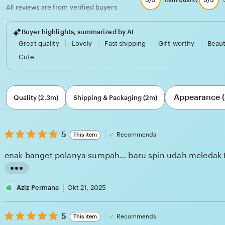
Item quality
All reviews are from verified buyers
Buyer highlights, summarized by AI
Great quality
Lovely
Fast shipping
Gift-worthy
Beaut
Cute
Filter
Appearance (
by
Quality (2.3m)
Shipping & Packaging (2m)
category
5
5
Recommends
This item
out
of
enak banget polanya sumpah… baru spin udah meledak
5
stars
L
i
Aziz Permana
Okt 21, 2025
s
5
t
5
Recommends
This item
out