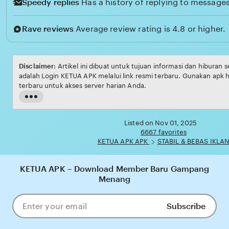
Speedy replies
Has a history of replying to messages
Rave reviews
Average review rating is 4.8 or higher.
Disclaimer:
Artikel in
adalah Login KETUA APK melalui link resmi terbaru. Gunakan apk 
terbaru untuk akses server harian Anda.
Read
the
full
Listed on Nov 01, 2025
description
6667 favorites
KETUA APK APK
STABIL & BEBAS IKLA
KETUA APK – Download Member Baru Gampang
Menang
Subscribe
Enter
your