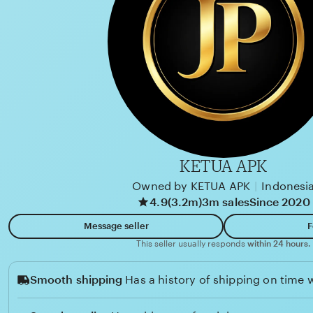
a
d
n
u
K
u
r
n
i
a
d
KETUA APK
i
Owned by KETUA APK
|
Indonesi
4.9
(3.2m)
3m sales
Since 2020
Message seller
F
This seller usually responds
within 24 hours.
Smooth shipping
Has a history of shipping on time w