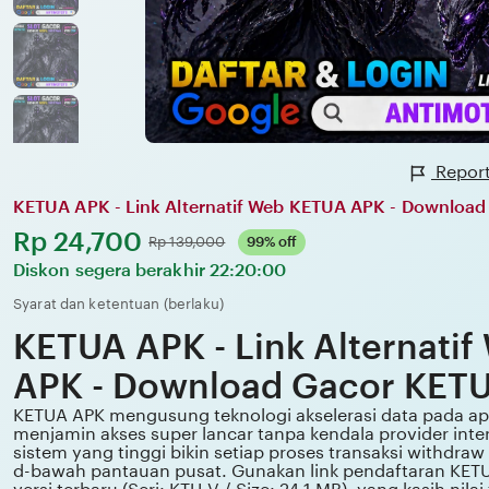
Report
KETUA APK - Link Alternatif Web KETUA APK - Downloa
Harga:
Rp 24,700
Normal:
Rp 139,000
99% off
Diskon segera berakhir
22:20:00
Syarat dan ketentuan (berlaku)
KETUA APK - Link Alternati
APK - Download Gacor KET
KETUA APK mengusung teknologi akselerasi data pada apk
menjamin akses super lancar tanpa kendala provider intern
sistem yang tinggi bikin setiap proses transaksi withdraw
d-bawah pantauan pusat. Gunakan link pendaftaran KET