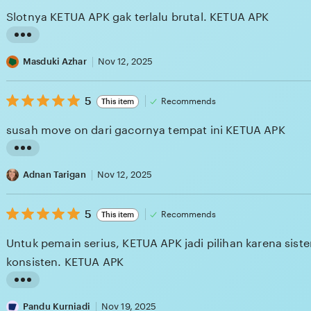
i
of
Slotnya KETUA APK gak terlalu brutal. KETUA APK
5
n
stars
g
L
r
i
Masduki Azhar
Nov 12, 2025
e
s
v
5
t
5
Recommends
This item
out
i
i
of
susah move on dari gacornya tempat ini KETUA APK
5
e
n
stars
w
g
L
b
r
i
Adnan Tarigan
Nov 12, 2025
y
e
s
M
v
5
t
5
Recommends
This item
out
e
i
i
of
Untuk pemain serius, KETUA APK jadi pilihan karena sist
5
l
e
n
stars
konsisten. KETUA APK
i
w
g
s
b
r
L
s
y
e
i
Pandu Kurniadi
Nov 19, 2025