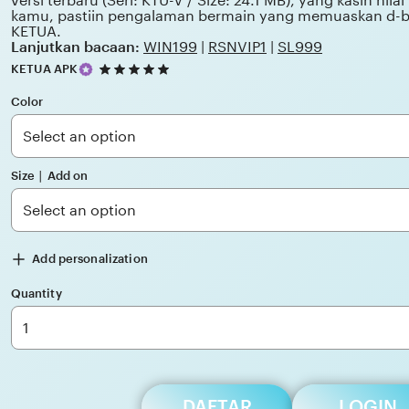
versi terbaru (Seri: KTU-V / Size: 24.1 MB), yang kasih nila
kamu, pastiin pengalaman bermain yang memuaskan d-
KETUA.
Lanjutkan bacaan:
WIN199
|
RSNVIP1
|
SL999
5
KETUA APK
out
of
Color
5
stars
Size ∣ Add on
Add personalization
Quantity
DAFTAR
LOGIN