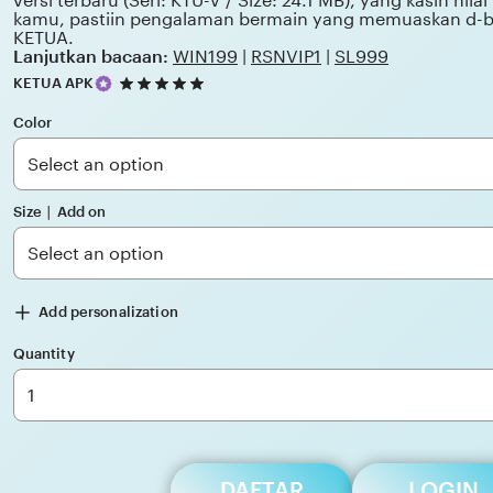
versi terbaru (Seri: KTU-V / Size: 24.1 MB), yang kasih nila
kamu, pastiin pengalaman bermain yang memuaskan d-
KETUA.
Lanjutkan bacaan:
WIN199
|
RSNVIP1
|
SL999
5
KETUA APK
out
of
Color
5
stars
Size ∣ Add on
Add personalization
Quantity
DAFTAR
LOGIN