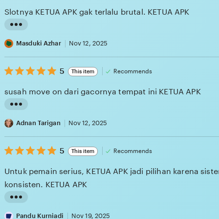
i
of
Slotnya KETUA APK gak terlalu brutal. KETUA APK
5
n
stars
g
L
r
i
Masduki Azhar
Nov 12, 2025
e
s
v
5
t
5
Recommends
This item
out
i
i
of
susah move on dari gacornya tempat ini KETUA APK
5
e
n
stars
w
g
L
b
r
i
Adnan Tarigan
Nov 12, 2025
y
e
s
M
v
5
t
5
Recommends
This item
out
e
i
i
of
Untuk pemain serius, KETUA APK jadi pilihan karena sist
5
l
e
n
stars
konsisten. KETUA APK
i
w
g
s
b
r
L
s
y
e
i
Pandu Kurniadi
Nov 19, 2025