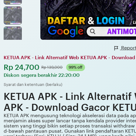
Report
KETUA APK - Link Alternatif Web KETUA APK - Downloa
Harga:
Rp 24,700
Normal:
Rp 139,000
99% off
Diskon segera berakhir
22:20:00
Syarat dan ketentuan (berlaku)
KETUA APK - Link Alternati
APK - Download Gacor KET
KETUA APK mengusung teknologi akselerasi data pada apk
menjamin akses super lancar tanpa kendala provider intern
sistem yang tinggi bikin setiap proses transaksi withdraw
d-bawah pantauan pusat. Gunakan link pendaftaran KET