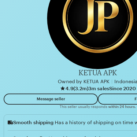
a
d
n
u
K
u
r
n
i
a
d
KETUA APK
i
Owned by KETUA APK
|
Indonesi
4.9
(3.2m)
3m sales
Since 2020
Message seller
F
This seller usually responds
within 24 hours.
Smooth shipping
Has a history of shipping on time w