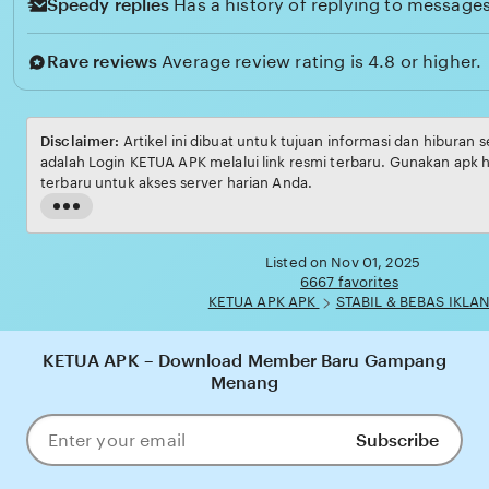
Speedy replies
Has a history of replying to messages
Rave reviews
Average review rating is 4.8 or higher.
Disclaimer:
Artikel in
adalah Login KETUA APK melalui link resmi terbaru. Gunakan apk 
terbaru untuk akses server harian Anda.
Read
the
full
Listed on Nov 01, 2025
description
6667 favorites
KETUA APK APK
STABIL & BEBAS IKLA
KETUA APK – Download Member Baru Gampang
Menang
Subscribe
Enter
your