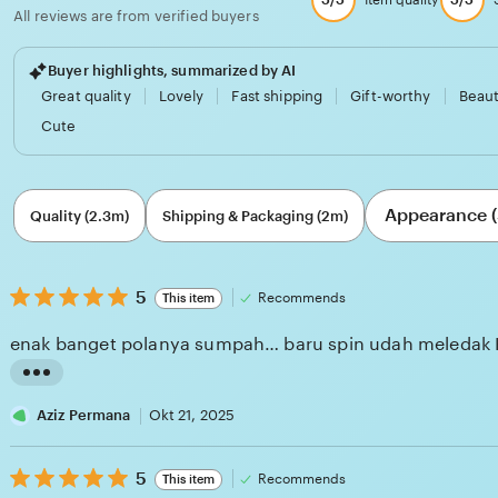
Item quality
All reviews are from verified buyers
Buyer highlights, summarized by AI
Great quality
Lovely
Fast shipping
Gift-worthy
Beaut
Cute
Filter
Appearance (
by
Quality (2.3m)
Shipping & Packaging (2m)
category
5
5
Recommends
This item
out
of
enak banget polanya sumpah… baru spin udah meledak
5
stars
L
i
Aziz Permana
Okt 21, 2025
s
5
t
5
Recommends
This item
out