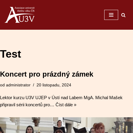
Přeskočit
na
obsah
Test
Koncert pro prázdný zámek
od
administrator
20 listopadu, 2024
Lektor kurzu U3V UJEP v Ústí nad Labem MgA. Michal Mašek
připravil sérii koncertů pro…
Číst dále »