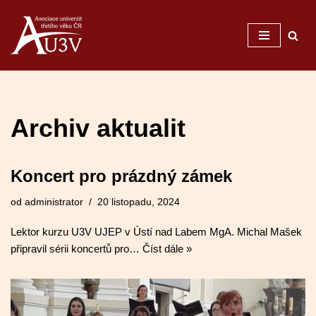
Přeskočit
na
obsah
Archiv aktualit
Koncert pro prázdný zámek
od
administrator
20 listopadu, 2024
Lektor kurzu U3V UJEP v Ústí nad Labem MgA. Michal Mašek
připravil sérii koncertů pro…
Číst dále »