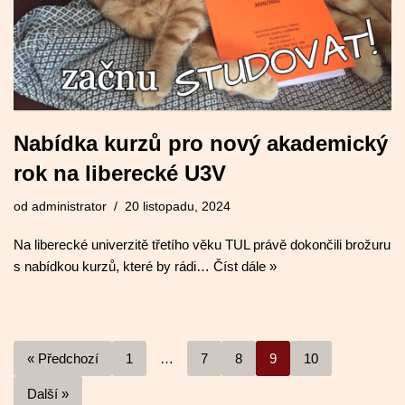
Nabídka kurzů pro nový akademický
rok na liberecké U3V
od
administrator
20 listopadu, 2024
Na liberecké univerzitě třetího věku TUL právě dokončili brožuru
s nabídkou kurzů, které by rádi…
Číst dále »
« Předchozí
1
…
7
8
9
10
Další »