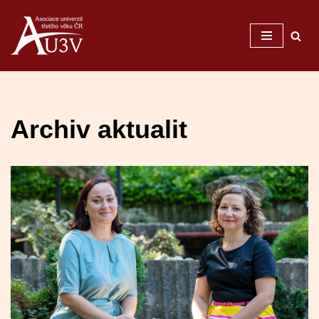
Přeskočit
na
obsah
Archiv aktualit