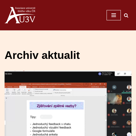
Přeskočit
na
obsah
Archiv aktualit