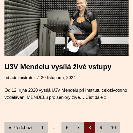
U3V Mendelu vysílá živé vstupy
od
administrator
20 listopadu, 2024
Od 12. října 2020 vysílá U3V Mendelu při Institutu celoživotního
vzdělávání MENDELu pro seniory živé…
Číst dále »
« Předchozí
1
…
6
7
8
9
10