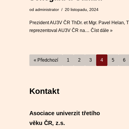
od
administrator
20 listopadu, 2024
Prezident AU3V ČR ThDr. et Mgr. Pavel Helan, 
reprezentoval AU3V ČR na…
Číst dále »
« Předchozí
1
2
3
4
5
6
Kontakt
Asociace univerzit třetího
věku ČR, z.s.