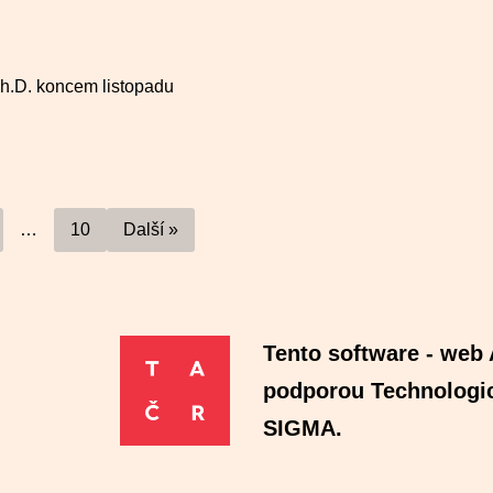
Th.D. koncem listopadu
…
10
Další »
Tento software - web 
podporou Technologi
SIGMA.