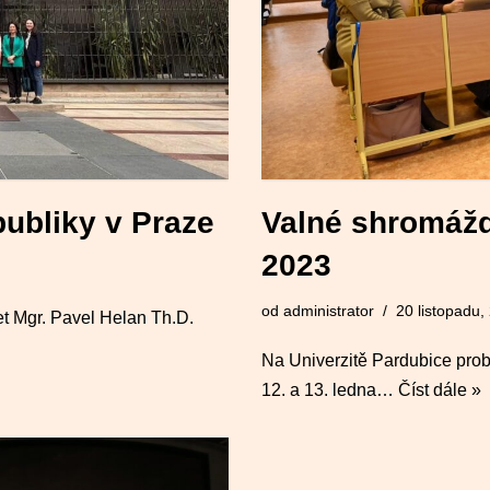
ubliky v Praze
Valné shromážd
2023
od
administrator
20 listopadu,
et Mgr. Pavel Helan Th.D.
Na Univerzitě Pardubice pro
12. a 13. ledna…
Číst dále »