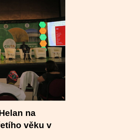
 Helan na
řetího věku v