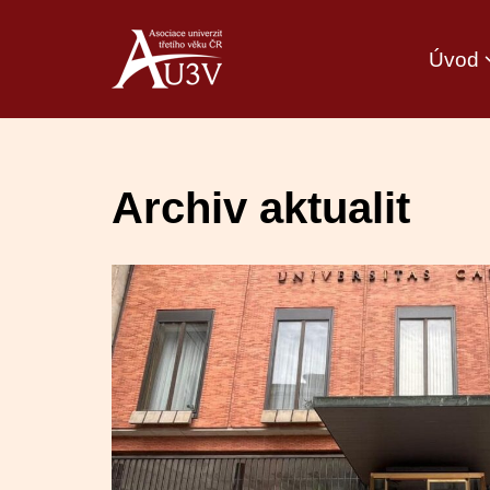
Úvod
Přeskočit
na
obsah
Archiv aktualit