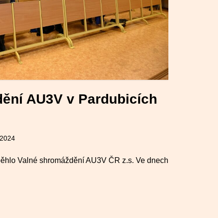
ění AU3V v Pardubicích
 2024
běhlo Valné shromáždění AU3V ČR z.s. Ve dnech