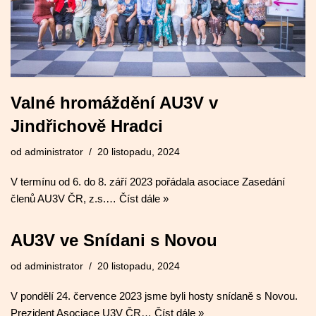
Valné hromáždění AU3V v
Jindřichově Hradci
od
administrator
20 listopadu, 2024
V termínu od 6. do 8. září 2023 pořádala asociace Zasedání
členů AU3V ČR, z.s.…
Číst dále »
AU3V ve Snídani s Novou
od
administrator
20 listopadu, 2024
V pondělí 24. července 2023 jsme byli hosty snídaně s Novou.
Prezident Asociace U3V ČR…
Číst dále »