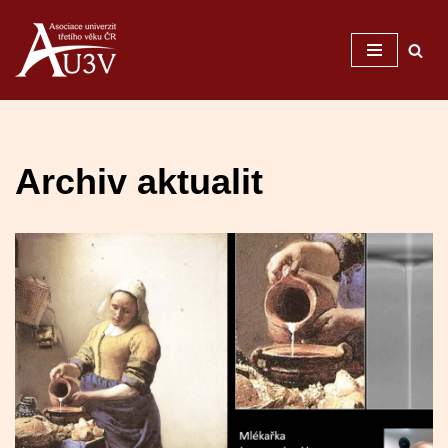
Přeskočit
na
obsah
Archiv aktualit