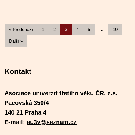
« Předchozí
1
2
3
4
5
…
10
Další »
Kontakt
Asociace univerzit třetího věku ČR, z.s.
Pacovská 350/4
140 21 Praha 4
E-mail:
au3v@seznam.cz